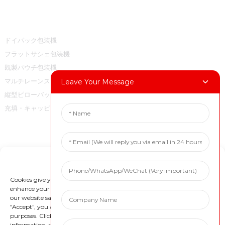
製品カテゴリー
ドイパック包装機
フラットサシェ包装機
既製パウチ包装機
マルチレーンスティックバッグパッキングマシン
Leave Your Message
縦型ピローバッグ包装機
充填・キャッピング機
お問い合わせ
Manage Cookie Consent
電話: +86 18717936608
メールアドレス: marketing@boevan.cn
Cookies give you a personalized experience. Cookie files help us to
enhance your experience using our website, simplify navigation, keep
微信: +86 18717936608
our website safe, and assist in our marketing efforts. By clicking
WhatsApp: +86 18717936608
"Accept", you agree to the storing of cookies on your device for these
purposes. Click "Adjust" to adjust your cookie preferences. For more
住所:中国上海市奉賢区南橋鎮金萱路1688号
information, review our Cookies Policy.