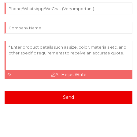
AI Helps Write
Send