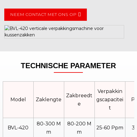
NEEM CONTACT MET ONS OP
TECHNISCHE PARAMETER
Verpakkin
Zakbreedt
Model
Zaklengte
Gscapacitei
P
E
T
80-300 M
80-200 M
BVL-420
25-60 Ppm
3
M
M