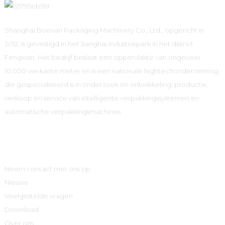
Shanghai Boevan Packaging Machinery Co., Ltd., opgericht in
2012, is gevestigd in het Jianghai Industriepark in het district
Fengxian. Het bedrijf beslaat een oppervlakte van ongeveer
10.000 vierkante meter en is een nationale hightechonderneming
die gespecialiseerd is in onderzoek en ontwikkeling, productie,
verkoop en service van intelligente verpakkingssystemen en
automatische verpakkingsmachines.
Informatie
Neem contact met ons op
Nieuws
Veelgestelde vragen
Download
Over ons