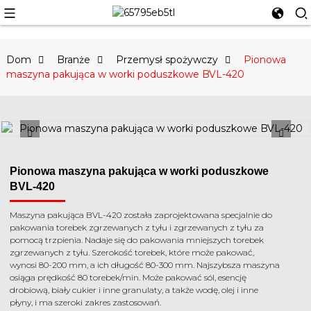
Dom
Branże
Przemysł spożywczy
Pionowa
maszyna pakująca w worki poduszkowe BVL-420
Pionowa maszyna pakująca w worki poduszkowe
BVL-420
Maszyna pakująca BVL-420 została zaprojektowana specjalnie do
pakowania torebek zgrzewanych z tyłu i zgrzewanych z tyłu za
pomocą trzpienia. Nadaje się do pakowania mniejszych torebek
zgrzewanych z tyłu. Szerokość torebek, które może pakować,
wynosi 80-200 mm, a ich długość 80-300 mm. Najszybsza maszyna
osiąga prędkość 80 torebek/min. Może pakować sól, esencję
drobiową, biały cukier i inne granulaty, a także wodę, olej i inne
płyny, i ma szeroki zakres zastosowań.