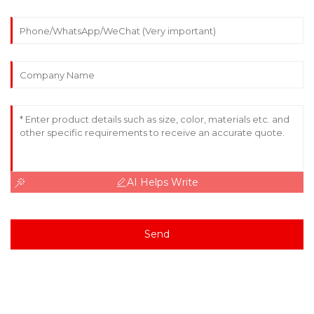
AI Helps Write
Send