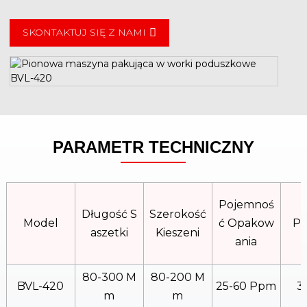
SKONTAKTUJ SIĘ Z NAMI
PARAMETR TECHNICZNY
Pojemnoś
Długość S
Szerokość
Model
Ć Opakow
Pr
Aszetki
Kieszeni
Ania
80-300 M
80-200 M
BVL-420
25-60 Ppm
3
M
M