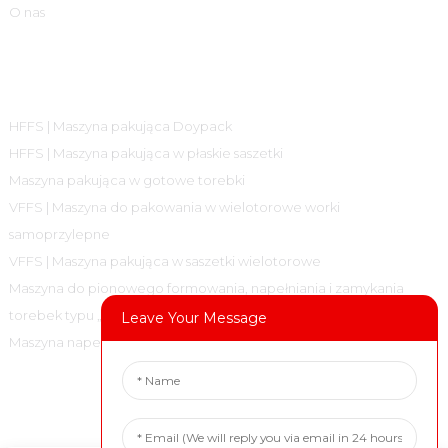
O nas
Kategorie Produktów
HFFS | Maszyna pakująca Doypack
HFFS | Maszyna pakująca w płaskie saszetki
Maszyna pakująca w gotowe torebki
VFFS | Maszyna do pakowania w wielotorowe worki
samoprzylepne
VFFS | Maszyna pakująca w saszetki wielotorowe
Maszyna do pionowego formowania, napełniania i zamykania
torebek typu „poduszka”
Leave Your Message
Maszyna napełniająca i zamykająca
Skontaktuj Się Z Nami