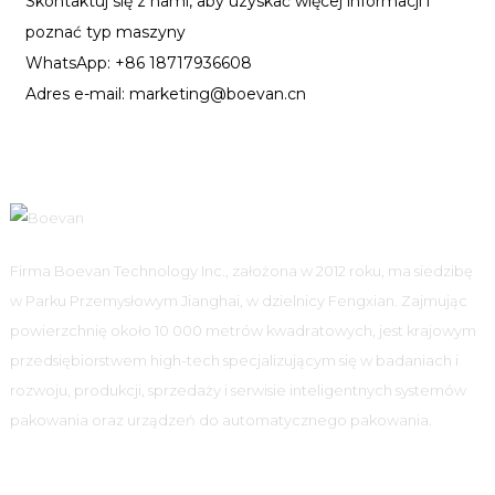
Skontaktuj się z nami, aby uzyskać więcej informacji i
poznać typ maszyny
WhatsApp: +86 18717936608
Adres e-mail: marketing@boevan.cn
Firma Boevan Technology Inc., założona w 2012 roku, ma siedzibę
w Parku Przemysłowym Jianghai, w dzielnicy Fengxian. Zajmując
powierzchnię około 10 000 metrów kwadratowych, jest krajowym
przedsiębiorstwem high-tech specjalizującym się w badaniach i
rozwoju, produkcji, sprzedaży i serwisie inteligentnych systemów
pakowania oraz urządzeń do automatycznego pakowania.
Informacja