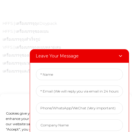
หมวดหมู่สินค้า
HFFS | เครื่องบรรจุถุง Doypack
HFFS | เครื่องบรรจุซองแบน
เครื่องบรรจุถุงสำเร็จรูป
VFFS | เครื่องบรรจุถุงแบบหลายเลน
เครื่องบรรจุซองแบบหลายเลน VFFS |
Leave Your Message
เครื่องบรรจุแนวตั้งแบบปิดผนึกสำหรับถุงหมอน
เครื่องบรรจุและปิดฝา
ติดต่อเรา
Manage Cookie Consent
โทร: +86 18717936608
อีเมล: marketing@boevan.cn
Cookies give you a personalized experience. Cookie files help us to
enhance your experience using our website, simplify navigation, keep
เวแชท: +86 18717936608
our website safe, and assist in our marketing efforts. By clicking
WhatsApp: +86 18717936608
"Accept", you agree to the storing of cookies on your device for these