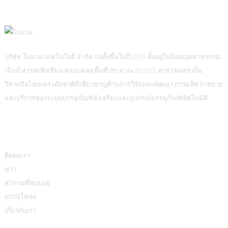
บริษัท โบแวน เทคโนโลยี จำกัด ก่อตั้งขึ้นในปี 2555 ตั้งอยู่ในนิคมอุตสาหกรรม
เจียงไห่ เขตเฟิงเซียน ครอบคลุมพื้นที่ประมาณ 10,000 ตารางเมตร เป็น
วิสาหกิจไฮเทคระดับชาติที่เชี่ยวชาญด้านการวิจัยและพัฒนา การผลิต การขาย
และบริการของระบบบรรจุภัณฑ์อัจฉริยะและอุปกรณ์บรรจุภัณฑ์อัตโนมัติ
ข้อมูล
ติดต่อเรา
ข่าว
คำถามที่พบบ่อย
ดาวน์โหลด
เกี่ยวกับเรา