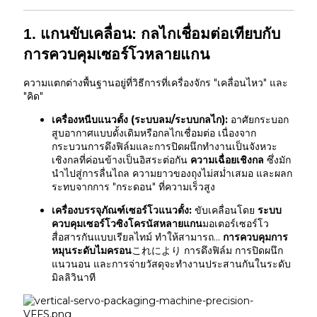
1. แกนขับเคลื่อน: กลไกเชื่อมต่อเทียบกับ
การควบคุมเซอร์โวหลายแกน
ความแตกต่างพื้นฐานอยู่ที่วิธีการที่เครื่องจักร "เคลื่อนไหว" และ
"คิด"
เครื่องหนีบแนวตั้ง (ระบบลม/ระบบกลไก):
อาศัยกระบอก
สูบอากาศแบบดั้งเดิมหรือกลไกเชื่อมต่อ เนื่องจาก
กระบวนการดึงฟิล์มและการปิดผนึกทำงานเป็นจังหวะ
เชิงกลที่ค่อนข้างเป็นอิสระต่อกัน
ความเฉื่อยเชิงกล
ซึ่งมัก
นำไปสู่การลื่นไถล ความยาวของถุงไม่สม่ำเสมอ และผลก
ระทบจากการ "กระดอน" ที่ความเร็วสูง
เครื่องบรรจุภัณฑ์เซอร์โวแนวตั้ง:
ขับเคลื่อนโดย
ระบบ
ควบคุมเซอร์โวซิงโครนัสหลายแกน
มอเตอร์เซอร์โว
สื่อสารกันแบบเรียลไทม์ ทำให้สามารถ...
การควบคุมการ
หมุนระดับไมครอน
これにより การดึงฟิล์ม การปิดผนึก
แนวนอน และการจ่ายวัสดุจะทำงานประสานกันในระดับ
มิลลิวินาที