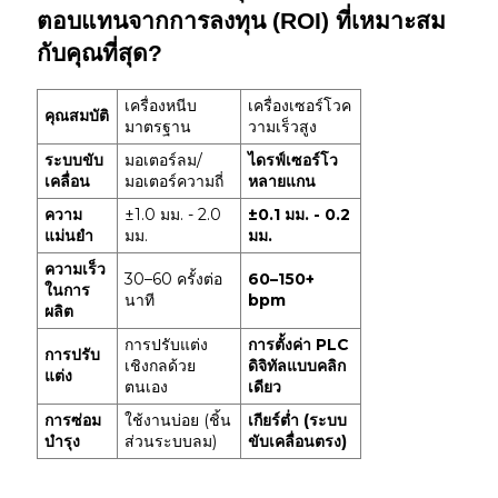
ตอบแทนจากการลงทุน (ROI) ที่เหมาะสม
กับคุณที่สุด?
เครื่องหนีบ
เครื่องเซอร์โวค
คุณสมบัติ
มาตรฐาน
วามเร็วสูง
ระบบขับ
มอเตอร์ลม/
ไดรฟ์เซอร์โว
เคลื่อน
มอเตอร์ความถี่
หลายแกน
ความ
±1.0 มม. - 2.0
±0.1 มม. - 0.2
แม่นยำ
มม.
มม.
ความเร็ว
30–60 ครั้งต่อ
60–150+
ในการ
นาที
bpm
ผลิต
การปรับแต่ง
การตั้งค่า PLC
การปรับ
เชิงกลด้วย
ดิจิทัลแบบคลิก
แต่ง
ตนเอง
เดียว
การซ่อม
ใช้งานบ่อย (ชิ้น
เกียร์ต่ำ (ระบบ
บำรุง
ส่วนระบบลม)
ขับเคลื่อนตรง)