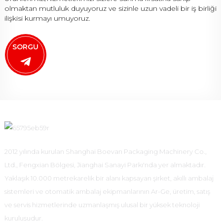
olmaktan mutluluk duyuyoruz ve sizinle uzun vadeli bir iş birliği
ilişkisi kurmayı umuyoruz.
SORGU
2012 yılında kurulan Shanghai Boevan Packaging Machinery Co.,
Ltd., Fengxian Bölgesi, Jianghai Sanayi Parkı'nda yer almaktadır.
Yaklaşık 10.000 metrekarelik bir alanı kapsayan şirket, akıllı ambalaj
sistemleri ve otomatik ambalaj ekipmanlarının Ar-Ge, üretim, satış
ve servis hizmetlerinde uzmanlaşmış ulusal bir yüksek teknoloji
kuruluşudur.