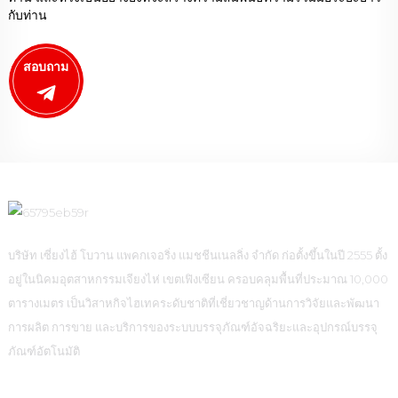
กับท่าน
สอบถาม
บริษัท เซี่ยงไฮ้ โบวาน แพคกเจอริ่ง แมชชีนเนลลิ่ง จำกัด ก่อตั้งขึ้นในปี 2555 ตั้ง
อยู่ในนิคมอุตสาหกรรมเจียงไห่ เขตเฟิงเซียน ครอบคลุมพื้นที่ประมาณ 10,000
ตารางเมตร เป็นวิสาหกิจไฮเทคระดับชาติที่เชี่ยวชาญด้านการวิจัยและพัฒนา
การผลิต การขาย และบริการของระบบบรรจุภัณฑ์อัจฉริยะและอุปกรณ์บรรจุ
ภัณฑ์อัตโนมัติ